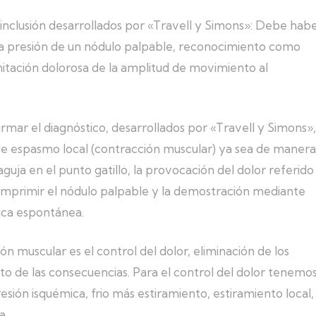
e inclusión desarrollados por «Travell y Simons»: Debe hab
 la presión de un nódulo palpable, reconocimiento como
imitación dolorosa de la amplitud de movimiento al
ar el diagnóstico, desarrollados por «Travell y Simons»,
e espasmo local (contracción muscular) ya sea de manera
aguja en el punto gatillo, la provocación del dolor referido
 comprimir el nódulo palpable y la demostración mediante
rica espontánea.
ón muscular es el control del dolor, eliminación de los
to de las consecuencias. Para el control del dolor tenemo
ión isquémica, frio más estiramiento, estiramiento local,
a.